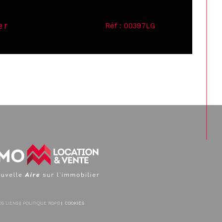
er
Réf : 00397LG
OS LIENS
POLITIQUE RGPD
COOKIES