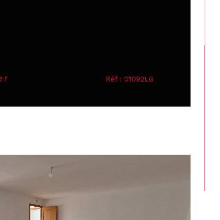
er
Réf : 01092LG