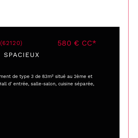
580 €
CC*
 (62120)
 SPACIEUX
ement de type 3 de 83m² situé au 2ème et
all d' entrée, salle-salon, cuisine séparée,