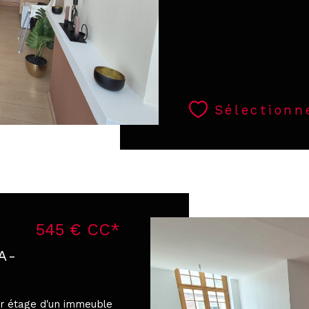
Sélectionn
545 €
CC*
A-
er étage d'un immeuble