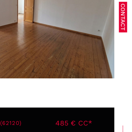
CONTACT
485 €
CC*
 (62120)