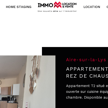
HOME STAGING
LOCATION
Voir les
5
annonces
ouer
Estimer
'année
1
LOCALISATION
LOYER
année
l'immo pro
sur-la-Lys
Aire-sur-la-Lys
APPARTEMENT
REZ DE CHAU
Appartement T2 situé en
ouverte sur cuisine équ
chambre. Disponible au.