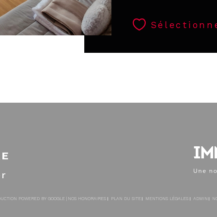
Sélectionn
RE
er
ADUCTION POWERED BY GOOGLE |
NOS HONORAIRES
PLAN DU SITE
MENTIONS LÉGALES
ADMIN
N