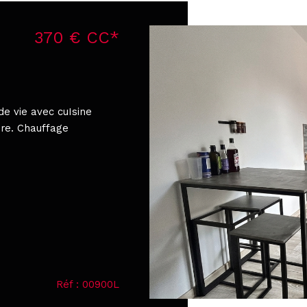
370 €
CC*
 de vie avec cuIsine
bre. Chauffage
Réf : 00900L