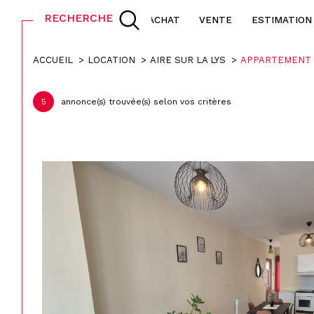
RECHERCHE
ACHAT
VENTE
ESTIMATION
ACCUEIL
LOCATION
AIRE SUR LA LYS
APPARTEMENT
L
Acheter
à l
5
annonce(s) trouvée(s) selon vos critères
1
TYPE DE BIEN
de l'ancien
à l'
de l'immo pro
de 
Appartement
62120 - Aire-