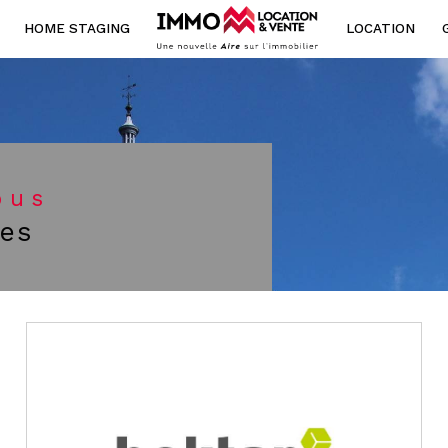
HOME STAGING
LOCATION
Voir les
50
annonces
ouer
Estimer
BUDGET
année
ous
l'immo pro
res