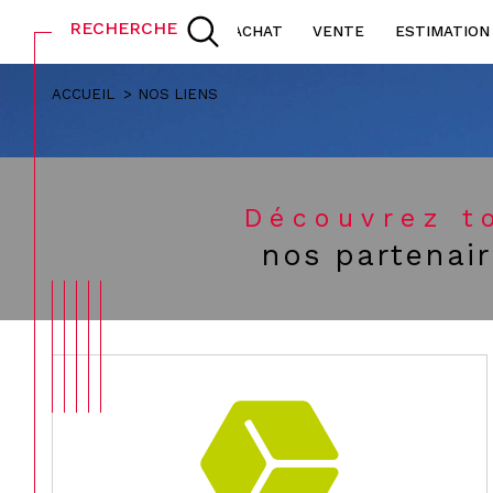
RECHERCHE
ACHAT
VENTE
ESTIMATION
ACCUEIL
NOS LIENS
Acheter
L
de l'ancien
TYPE DE BIEN
de l'ancien
à l'
Découvrez t
de l'immo pro
de 
nos partenai