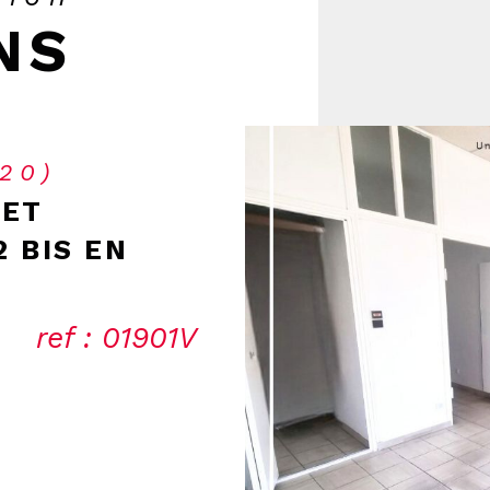
NS
120)
CET
 BIS EN
ref : 01901V