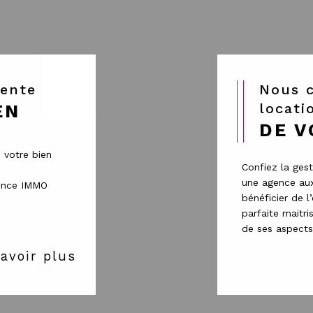
vente
Nous confier la
locati
EN
DE V
 votre bien
Confiez la gest
une agence aux
gence IMMO
bénéficier de l
parfaite maitr
de ses aspects 
avoir plus