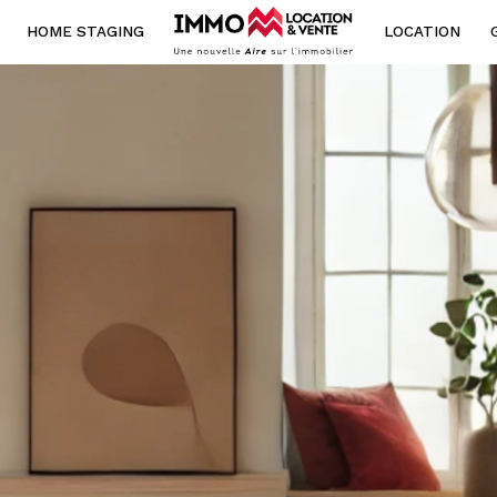
HOME STAGING
LOCATION
Voir les
50
annonces
ouer
Estimer
BUDGET
année
l'immo pro