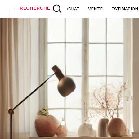
RECHERCHE
ACHAT
VENTE
ESTIMATION
Acheter
L
de l'ancien
TYPE DE BIEN
de l'ancien
à l'
de l'immo pro
de 