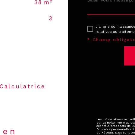
38 m²
3
J'ai pris connaissanc
relatives au traitem
* Champ obligato
Calculatrice
Les informations recueill
par La Boite Immo agiss
clientèle/prospects de l
ien
Données personnelles. La 
du Réseau. Elles sont c