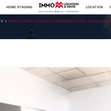
HOME STAGING
LOCATION
Voir les
2
annonces
T3
HYPER CENTRE POUR CET APPARTEMENT TYPE T2 BIS EN RD
ouer
Estimer
1
LOCALISATION
BUDGET
année
l'immo pro
sur-la-Lys
3 Pièces