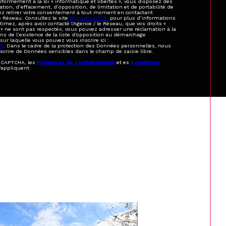
nformément à la loi « informatique et libertés », vous disposez des
cation, d’effacement, d’opposition, de limitation et de portabilité de
z retirer votre consentement à tout moment en contactant
e Réseau. Consultez le site
https://cnil.fr/fr
pour plus d’informations
stimez, après avoir contacté l'Agence / le Réseau, que vos droits «
 » ne sont pas respectés, vous pouvez adresser une réclamation à la
s de l’existence de la liste d'opposition au démarchage
sur laquelle vous pouvez vous inscrire ici :
fr
. Dans le cadre de la protection des Données personnelles, nous
nscrire de Données sensibles dans le champ de saisie libre.
reCAPTCHA, les
Politiques de Confidentialité
et es
Conditions
'appliquent.