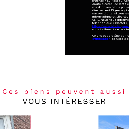
l'Agence / au Réseau. Co
droits d’accès, de rectifi
vos données. Vous pouve
directement l’Agence / L
sur vos droits. Si vous e
Informatique et Libertés
CNIL. Nous vous informon
téléphonique « Bloctel », 
https://www.bloctel.gouv.
vous invitons à ne pas i
Ce site est protégé par 
d'utilisation
de Google s
Ces biens peuvent aussi
VOUS INTÉRESSER