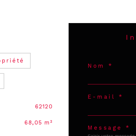
I
opriété
Nom *
E-mail *
62120
68,05 m²
Message *