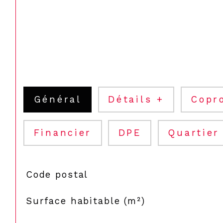
Général
Détails +
Copr
Financier
DPE
Quartier
TRAD_SIROCCO_Caracteristique
Valeurs
Code postal
Surface habitable (m²)