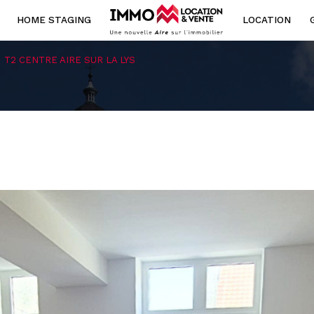
HOME STAGING
LOCATION
Voir les
1
annonces
T2 CENTRE AIRE SUR LA LYS
ouer
Estimer
'année
1
LOCALISATION
LOYER
année
l'immo pro
-Lys
3 Pièces