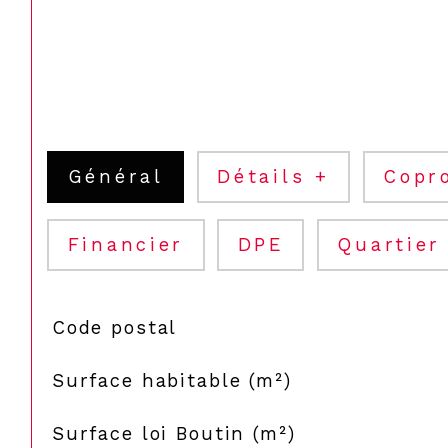
Général
Détails +
Copr
Financier
DPE
Quartier
TRAD_SIROCCO_Caracteristique
Valeurs
Code postal
Surface habitable (m²)
Surface loi Boutin (m²)