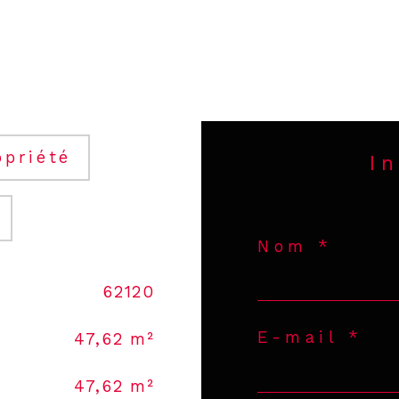
opriété
I
Nom *
62120
E-mail *
47,62 m²
47,62 m²