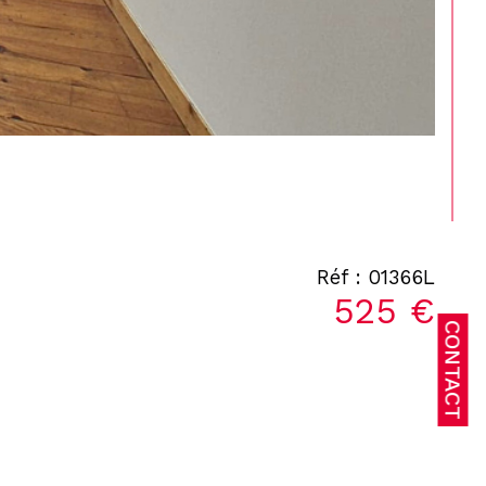
Réf : 01366L
525 €
CONTACT