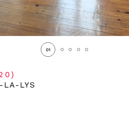
01
120)
-LA-LYS