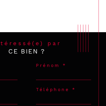
ntéressé(e) par
CE BIEN ?
Prénom *
Téléphone *