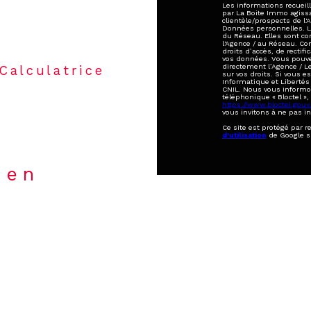
Les informations recueill
par La Boite Immo agiss
clientèle/prospects de l
Données personnelles. La 
du Réseau. Elles sont c
l'Agence / au Réseau. Co
droits d’accès, de rectifi
vos données. Vous pouve
directement l’Agence / L
Calculatrice
sur vos droits. Si vous e
Informatique et Libertés
CNIL. Nous vous informon
téléphonique « Bloctel », 
https://www.bloctel.gouv.
vous invitons à ne pas i
Ce site est protégé par 
d'utilisation
de Google s
ien