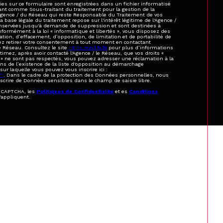
ies sur ce formulaire sont enregistrées dans un fichier informatisé
ant comme Sous-traitant du traitement pour la gestion de la
'Agence / du Réseau qui reste Responsable du Traitement de vos
base légale du traitement repose sur l'intérêt légitime de l'Agence /
onservées jusqu'à demande de suppression et sont destinées à
nformément à la loi « informatique et libertés », vous disposez des
cation, d’effacement, d’opposition, de limitation et de portabilité de
z retirer votre consentement à tout moment en contactant
e Réseau. Consultez le site
https://cnil.fr/fr
pour plus d’informations
stimez, après avoir contacté l'Agence / le Réseau, que vos droits «
 » ne sont pas respectés, vous pouvez adresser une réclamation à la
s de l’existence de la liste d'opposition au démarchage
sur laquelle vous pouvez vous inscrire ici :
fr
. Dans le cadre de la protection des Données personnelles, nous
nscrire de Données sensibles dans le champ de saisie libre.
reCAPTCHA, les
Politiques de Confidentialité
et es
Conditions
'appliquent.