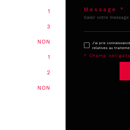
Message *
1
3
NON
J'ai pris connaissanc
relatives au traitem
* Champ obligato
1
2
NON