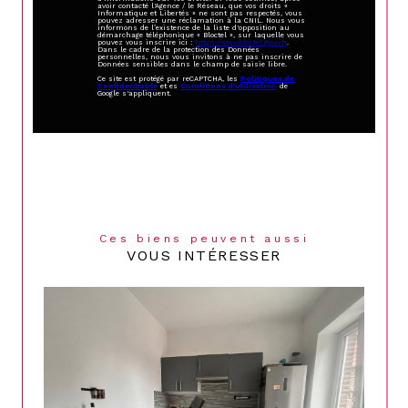
avoir contacté l'Agence / le Réseau, que vos droits «
Informatique et Libertés » ne sont pas respectés, vous
pouvez adresser une réclamation à la CNIL. Nous vous
informons de l’existence de la liste d'opposition au
démarchage téléphonique « Bloctel », sur laquelle vous
pouvez vous inscrire ici :
https://www.bloctel.gouv.fr
.
Dans le cadre de la protection des Données
personnelles, nous vous invitons à ne pas inscrire de
Données sensibles dans le champ de saisie libre.
Ce site est protégé par reCAPTCHA, les
Politiques de
Confidentialité
et es
Conditions d'utilisation
de
Google s'appliquent.
Ces biens peuvent aussi
VOUS INTÉRESSER