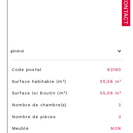
CONTACT
général
TRAD_SIROCCO_Caracteristique
Valeurs
Code postal
62190
Surface habitable (m²)
55,58 m²
Surface loi Boutin (m²)
55,58 m²
Nombre de chambre(s)
2
Nombre de pièces
3
Meublé
NON