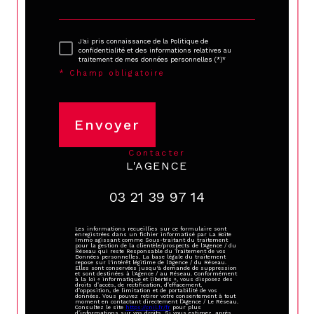
J'ai pris connaissance de la Politique de
confidentialité et des informations relatives au
traitement de mes données personnelles (*)*
* Champ obligatoire
Envoyer
contacter
L'AGENCE
03 21 39 97 14
Les informations recueillies sur ce formulaire sont
enregistrées dans un fichier informatisé par La Boite
Immo agissant comme Sous-traitant du traitement
pour la gestion de la clientèle/prospects de l'Agence / du
Réseau qui reste Responsable du Traitement de vos
Données personnelles. La base légale du traitement
repose sur l'intérêt légitime de l'Agence / du Réseau.
Elles sont conservées jusqu'à demande de suppression
et sont destinées à l'Agence / au Réseau. Conformément
à la loi « informatique et libertés », vous disposez des
droits d’accès, de rectification, d’effacement,
d’opposition, de limitation et de portabilité de vos
données. Vous pouvez retirer votre consentement à tout
moment en contactant directement l’Agence / Le Réseau.
Consultez le site
https://cnil.fr/fr
pour plus
d’informations sur vos droits. Si vous estimez, après