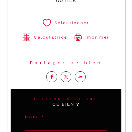
OUTILS
Sélectionner
Calculatrice
Imprimer
Partager ce bien
Intéressé(e) par
CE BIEN ?
Nom *