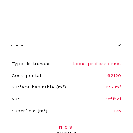
général
TRAD_SIROCCO_Caracteristique
Valeurs
Type de transac
Local professionnel
Code postal
62120
Surface habitable (m²)
125 m²
Vue
Beffroi
Superficie (m²)
125
Nos