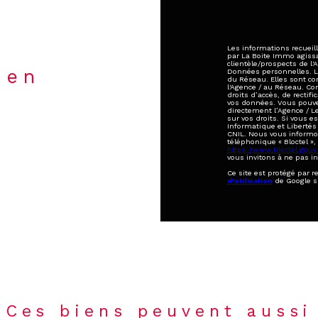
Les informations recueill
par La Boite Immo agiss
clientèle/prospects de l
ien
Données personnelles. La 
du Réseau. Elles sont c
l'Agence / au Réseau. Co
droits d’accès, de rectifi
vos données. Vous pouve
directement l’Agence / L
sur vos droits. Si vous e
Informatique et Libertés
CNIL. Nous vous informon
téléphonique « Bloctel », 
https://www.bloctel.gouv.
vous invitons à ne pas i
Ce site est protégé par 
d'utilisation
de Google s
Ces biens peuvent aussi