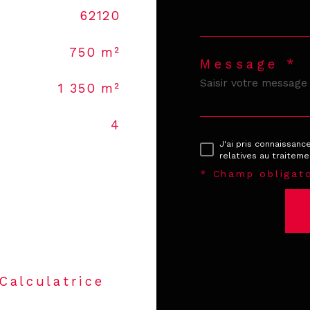
62120
750 m²
Message *
1 350 m²
4
J'ai pris connaissanc
relatives au traitem
* Champ obligato
Calculatrice