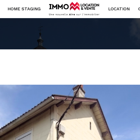
HOME STAGING
LOCATION
Voir les
1
annonces
ouer
Estimer
1
LOCALISATION
BUDGET
année
l'immo pro
ys