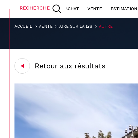
RECHERCHE
ACHAT
VENTE
ESTIMATION
ACCUEIL
VENTE
AIRE SUR LA LYS
AUTRE
Acheter
L
de l'ancien
1
TYPE DE BIEN
de l'ancien
à l'
Retour aux résultats
de l'immo pro
de 
Autre
62120 - Aire-sur-la-L