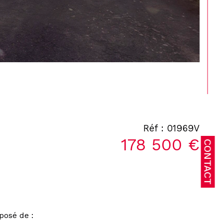
Réf : 01969V
178 500 €
CONTACT
posé de :