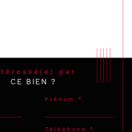
ntéressé(e) par
CE BIEN ?
Prénom *
Téléphone *