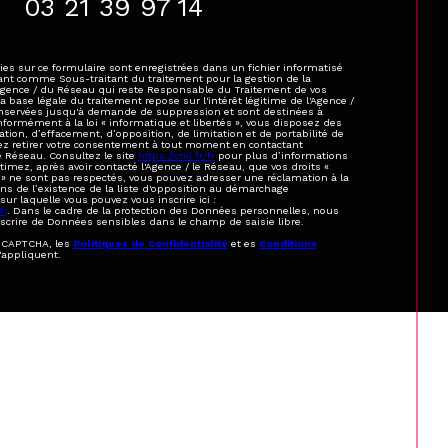
03 21 39 97 14
ies sur ce formulaire sont enregistrées dans un fichier informatisé
ant comme Sous-traitant du traitement pour la gestion de la
'Agence / du Réseau qui reste Responsable du Traitement de vos
base légale du traitement repose sur l'intérêt légitime de l'Agence /
onservées jusqu'à demande de suppression et sont destinées à
nformément à la loi « informatique et libertés », vous disposez des
cation, d’effacement, d’opposition, de limitation et de portabilité de
z retirer votre consentement à tout moment en contactant
e Réseau. Consultez le site
https://cnil.fr/fr
pour plus d’informations
stimez, après avoir contacté l'Agence / le Réseau, que vos droits «
 » ne sont pas respectés, vous pouvez adresser une réclamation à la
s de l’existence de la liste d'opposition au démarchage
sur laquelle vous pouvez vous inscrire ici :
fr
. Dans le cadre de la protection des Données personnelles, nous
nscrire de Données sensibles dans le champ de saisie libre.
reCAPTCHA, les
Politiques de Confidentialité
et es
Conditions
'appliquent.