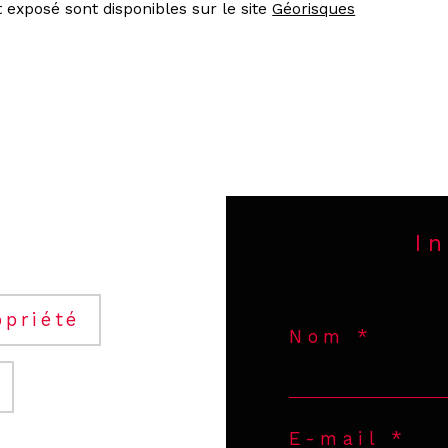
 exposé sont disponibles sur le site 
Géorisques
I
opriété
Nom *
E-mail *