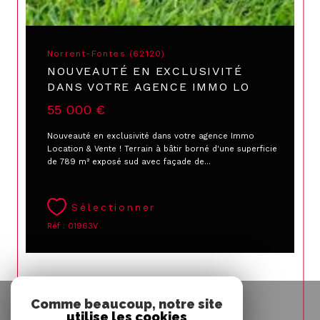
Norrent-Fontes (62120)
NOUVEAUTÉ EN EXCLUSIVITÉ
DANS VOTRE AGENCE IMMO LO
55 000 €
Nouveauté en exclusivité dans votre agence Immo
Location & Vente ! Terrain à bâtir borné d'une superficie
de 789 m² exposé sud avec façade de...
Sélectionner
Réf : 01963V
Espace
Comme beaucoup, notre site
PROPRIÉTAIRE
utilise les cookies