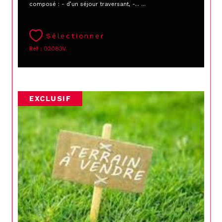
composé : - d’un séjour traversant, -... ...
Sélectionner
Réf : 02083V
EXCLUSIF