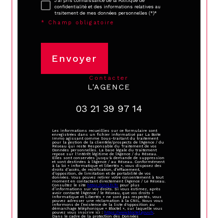
J'ai pris connaissance de la Politique de
confidentialité et des informations relatives au
traitement de mes données personnelles (*)*
* Champ obligatoire
Envoyer
contacter
L'AGENCE
03 21 39 97 14
Les informations recueillies sur ce formulaire sont
enregistrées dans un fichier informatisé par La Boite
Immo agissant comme Sous-traitant du traitement
pour la gestion de la clientèle/prospects de l'Agence / du
Réseau qui reste Responsable du Traitement de vos
Données personnelles. La base légale du traitement
repose sur l'intérêt légitime de l'Agence / du Réseau.
Elles sont conservées jusqu'à demande de suppression
et sont destinées à l'Agence / au Réseau. Conformément
à la loi « informatique et libertés », vous disposez des
droits d’accès, de rectification, d’effacement,
d’opposition, de limitation et de portabilité de vos
données. Vous pouvez retirer votre consentement à tout
moment en contactant directement l’Agence / Le Réseau.
Consultez le site
https://cnil.fr/fr
pour plus
d’informations sur vos droits. Si vous estimez, après
avoir contacté l'Agence / le Réseau, que vos droits «
Informatique et Libertés » ne sont pas respectés, vous
pouvez adresser une réclamation à la CNIL. Nous vous
informons de l’existence de la liste d'opposition au
démarchage téléphonique « Bloctel », sur laquelle vous
pouvez vous inscrire ici :
https://www.bloctel.gouv.fr
.
Dans le cadre de la protection des Données