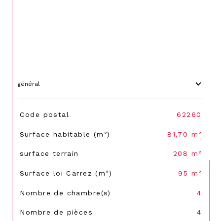
général
TRAD_SIROCCO_Caracteristique
Valeurs
Code postal
62260
Surface habitable (m²)
81,70 m²
surface terrain
208 m²
Surface loi Carrez (m²)
95 m²
Nombre de chambre(s)
4
Nombre de pièces
4