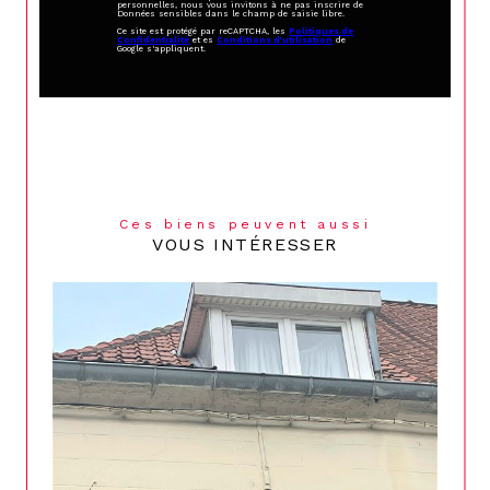
personnelles, nous vous invitons à ne pas inscrire de
Données sensibles dans le champ de saisie libre.
Ce site est protégé par reCAPTCHA, les
Politiques de
Confidentialité
et es
Conditions d'utilisation
de
Google s'appliquent.
Ces biens peuvent aussi
VOUS INTÉRESSER