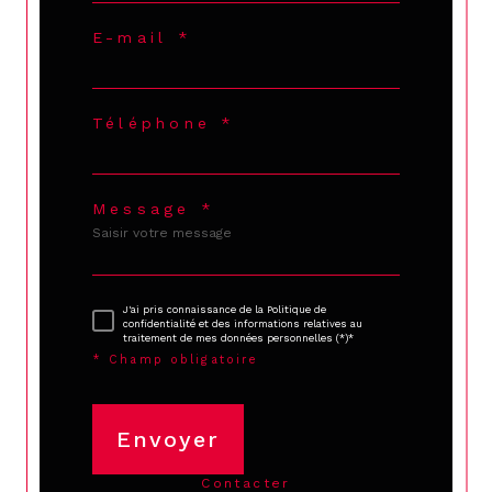
E-mail *
Téléphone *
Message *
J'ai pris connaissance de la Politique de
confidentialité et des informations relatives au
traitement de mes données personnelles (*)*
* Champ obligatoire
Envoyer
contacter