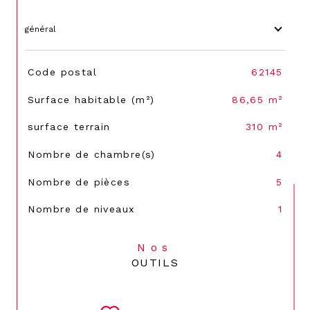
général
TRAD_SIROCCO_Caracteristique
Valeurs
Code postal
62145
Surface habitable (m²)
86,65 m²
surface terrain
310 m²
Nombre de chambre(s)
4
Nombre de pièces
5
Nombre de niveaux
1
Nos
OUTILS