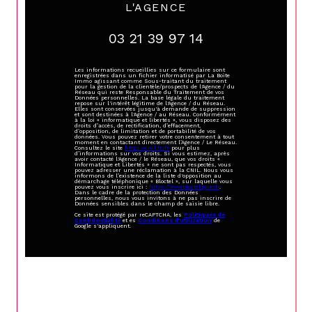
L'AGENCE
03 21 39 97 14
Les informations recueillies sur ce formulaire sont
enregistrées dans un fichier informatisé par La Boite
Immo agissant comme Sous-traitant du traitement
pour la gestion de la clientèle/prospects de l'Agence / du
Réseau qui reste Responsable du Traitement de vos
Données personnelles. La base légale du traitement
repose sur l'intérêt légitime de l'Agence / du Réseau.
Elles sont conservées jusqu'à demande de suppression
et sont destinées à l'Agence / au Réseau. Conformément
à la loi « informatique et libertés », vous disposez des
droits d’accès, de rectification, d’effacement,
d’opposition, de limitation et de portabilité de vos
données. Vous pouvez retirer votre consentement à tout
moment en contactant directement l’Agence / Le Réseau.
Consultez le site
https://cnil.fr/fr
pour plus
d’informations sur vos droits. Si vous estimez, après
avoir contacté l'Agence / le Réseau, que vos droits «
Informatique et Libertés » ne sont pas respectés, vous
pouvez adresser une réclamation à la CNIL. Nous vous
informons de l’existence de la liste d'opposition au
démarchage téléphonique « Bloctel », sur laquelle vous
pouvez vous inscrire ici :
https://www.bloctel.gouv.fr
.
Dans le cadre de la protection des Données
personnelles, nous vous invitons à ne pas inscrire de
Données sensibles dans le champ de saisie libre.
Ce site est protégé par reCAPTCHA, les
Politiques de
Confidentialité
et es
Conditions d'utilisation
de
Google s'appliquent.