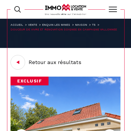
ACCUEIL
VENTE
ENQUIN LES MINES
MAISON
T5
DOUCEUR DE VIVRE ET RENOVATION SOIGNEE EN CAMPAGNE VALLONNEE
Retour aux résultats
EXCLUSIF